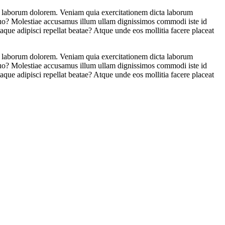
is laborum dolorem. Veniam quia exercitationem dicta laborum
e quo? Molestiae accusamus illum ullam dignissimos commodi iste id
taque adipisci repellat beatae? Atque unde eos mollitia facere placeat
is laborum dolorem. Veniam quia exercitationem dicta laborum
e quo? Molestiae accusamus illum ullam dignissimos commodi iste id
taque adipisci repellat beatae? Atque unde eos mollitia facere placeat